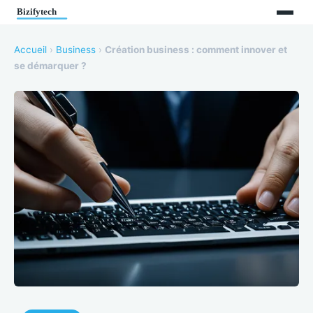
Accueil
›
Business
›
Création business : comment innover et
se démarquer ?