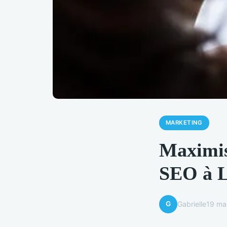
MARKETING
Maximise
SEO à L
G
Gabrielle
19 ma