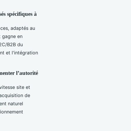
és spécifiques à
aces, adaptés au
t gagne en
B2C/B2B du
t et l'intégration
menter l’autorité
vitesse site et
acquisition de
ent naturel
itionnement