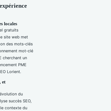
’expérience
es locales
l gratuits
ce site web met
ction des mots-clés
tionnement mot-clé
ME cherchant un
érencement PME
SEO Lorient.
 et
évolution du
alyse succès SEO,
 le contexte du