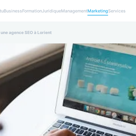
tu
Business
Formation
Juridique
Management
Marketing
Services
c une agence SEO à Lorient