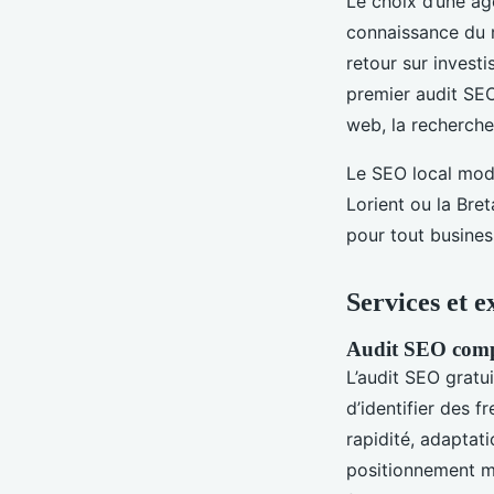
Le choix d’une age
connaissance du r
retour sur invest
premier audit SEO 
web, la recherche 
Le SEO local modè
Lorient ou la Bre
pour tout busines
Services et 
Audit SEO compl
L’audit SEO gratu
d’identifier des f
rapidité, adaptat
positionnement m