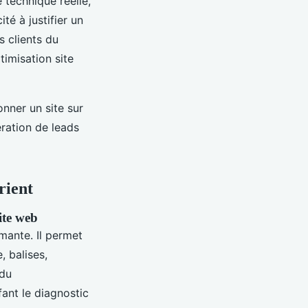
 technique réelle,
té à justifier un
s clients du
timisation site
onner un site sur
ration de leads
rient
ite web
mante. Il permet
, balises,
 du
ant le diagnostic