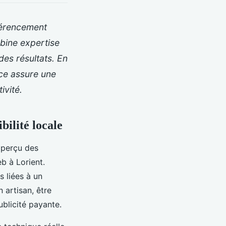
éférencement
bine expertise
des résultats. En
ce assure une
ivité.
ilité locale
 aperçu des
eb à Lorient.
s liées à un
artisan, être
ublicité payante.