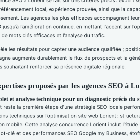
nce SEO à Lorient se fait sur des critères précis : expertise
éférencement local, expérience prouvée, ainsi que la capaci
issement. Les agences les plus efficaces accompagnent leur
jusqu’à l’amélioration continue, en mettant l'accent sur l’op
de mots clés efficaces et l’analyse du trafic.
le les résultats pour capter une audience qualifiée ; positi
tagne augmente durablement le flux de prospects et la géné
s souhaitant renforcer sa présence digitale régionale.
expertises proposés par les agences SEO à Lo
et et analyse technique pour un diagnostic précis du s
it reste la première étape d'une stratégie SEO locale perfor
reins techniques sur l’optimisation site web Lorient : structure
ion mobile. Cette analyse concurrence Lorient inclut l’étude
ot-clé et des performances SEO Google my Business, étoff