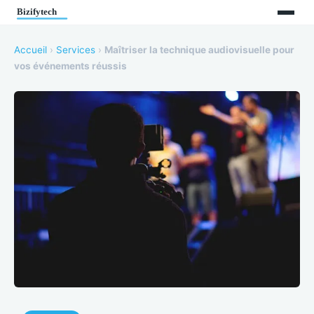
Accueil
›
Services
›
Maîtriser la technique audiovisuelle pour
vos événements réussis