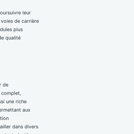
oursuivre leur
 voies de carrière
dules plus
de qualité
r de
s complet,
si une riche
ermettant aux
ation
ailler dans divers