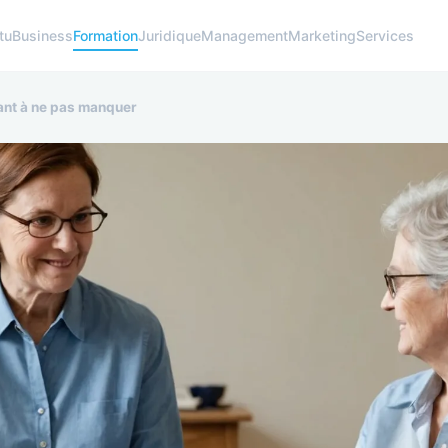
tu
Business
Formation
Juridique
Management
Marketing
Services
ant à ne pas manquer