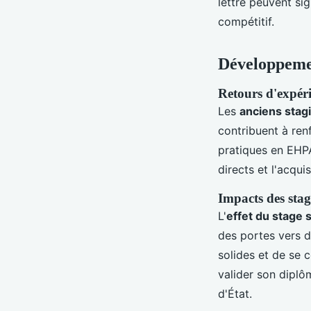
lettre peuvent si
compétitif.
Développemen
Retours d'expéri
Les
anciens stagi
contribuent à ren
pratiques en EHPA
directs et l'acquis
Impacts des stag
L'
effet du stage 
des portes vers d
solides et de se 
valider son diplô
d'État.