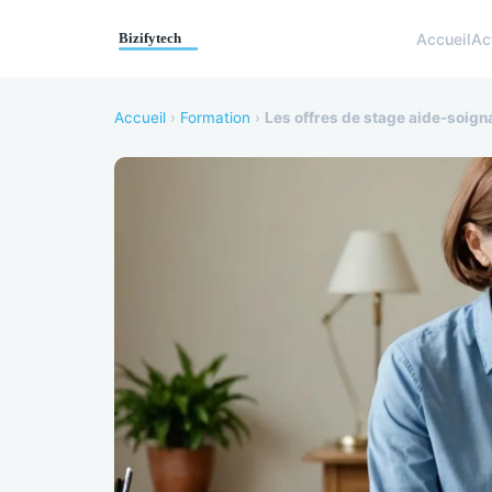
Accueil
Ac
Accueil
›
Formation
›
Les offres de stage aide-soign