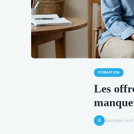
FORMATION
Les offr
manque
G
Gabrielle
1 avri