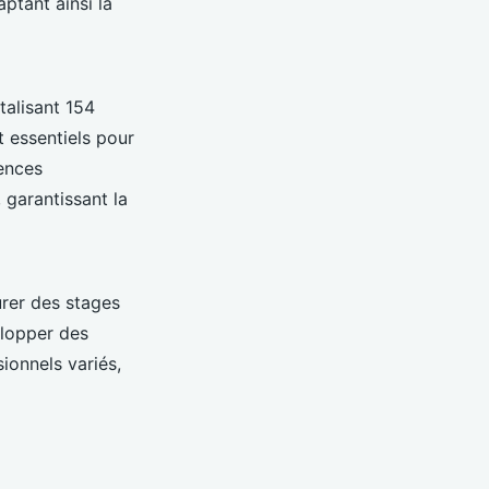
ptant ainsi la
talisant 154
t essentiels pour
ences
 garantissant la
urer des stages
elopper des
onnels variés,