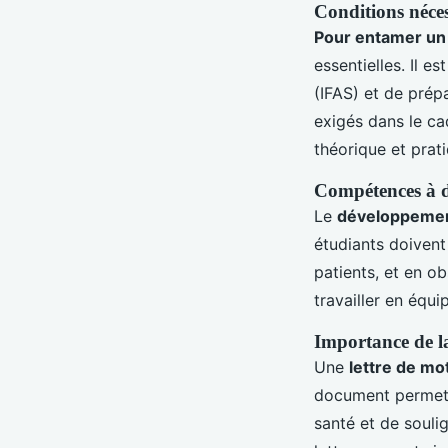
Conditions néces
Pour entamer un 
essentielles. Il es
(IFAS) et de prép
exigés dans le ca
théorique et prat
Compétences à d
Le
développeme
étudiants doivent
patients, et en o
travailler en équ
Importance de la
Une
lettre de mo
document permet d
santé et de soulig