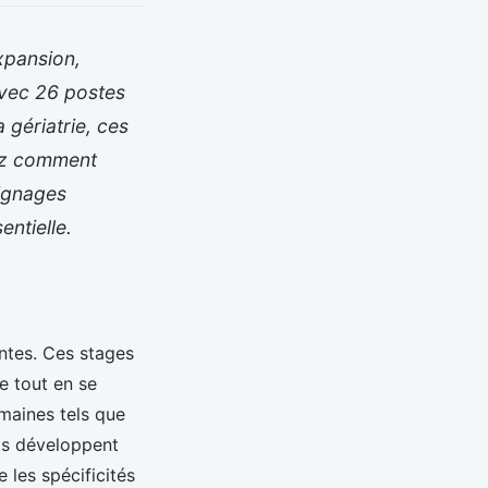
xpansion,
Avec 26 postes
gériatrie, ces
rez comment
oignages
entielle.
antes. Ces stages
e tout en se
omaines tels que
nts développent
 les spécificités