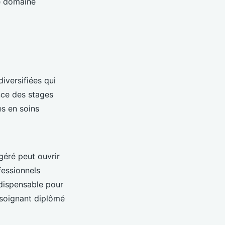
ce domaine
iversifiées qui
nce des stages
s en soins
 géré peut ouvrir
fessionnels
ndispensable pour
-soignant diplômé