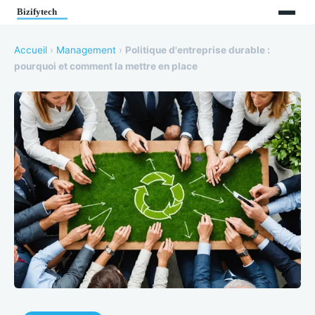
Accueil
›
Management
›
Politique d'entreprise durable :
pourquoi et comment la mettre en place