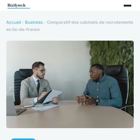
Accueil
›
Business
›
Comparatif des cabinets de recrutements
en ile-de-france