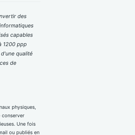
nvertir des
informatiques
lisés capables
u'à 1200 ppp
 d'une qualité
nces de
inaux physiques,
e conserver
euses. Une fois
ail ou publiés en