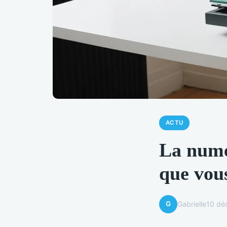
ACTU
La numér
que vou
G
Gabrielle
10 dé