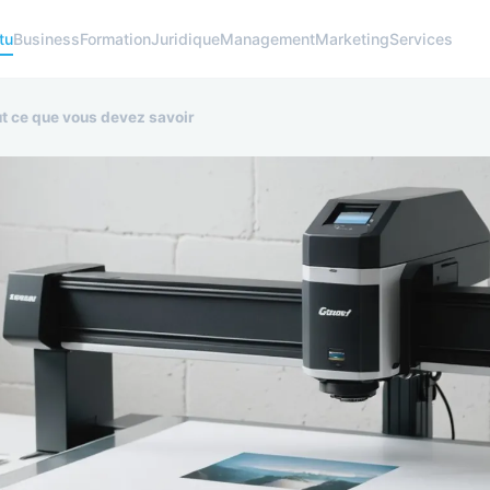
tu
Business
Formation
Juridique
Management
Marketing
Services
out ce que vous devez savoir