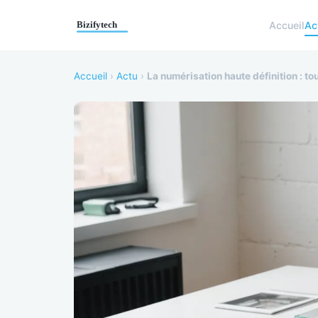
Accueil
Ac
Accueil
›
Actu
›
La numérisation haute définition : t