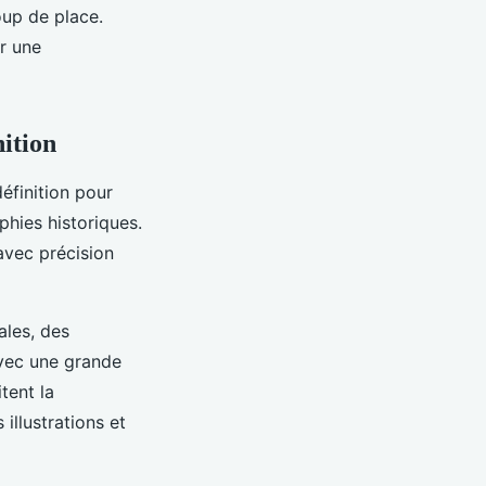
oup de place.
r une
nition
définition pour
hies historiques.
avec précision
ales, des
avec une grande
tent la
illustrations et