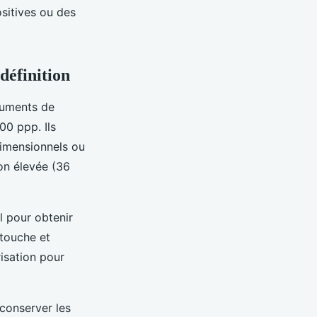
ositives ou des
définition
cuments de
00 ppp. Ils
dimensionnels ou
on élevée (36
l pour obtenir
etouche et
risation pour
conserver les