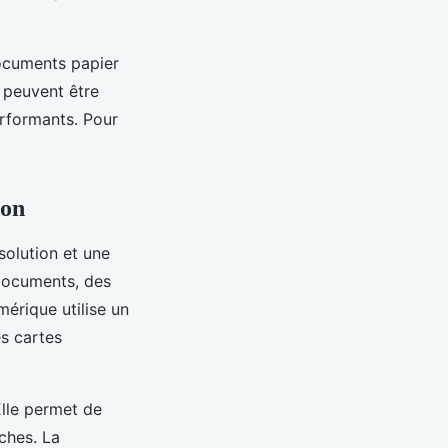
documents papier
 peuvent être
erformants. Pour
ion
solution et une
 documents, des
mérique utilise un
es cartes
Elle permet de
ches. La